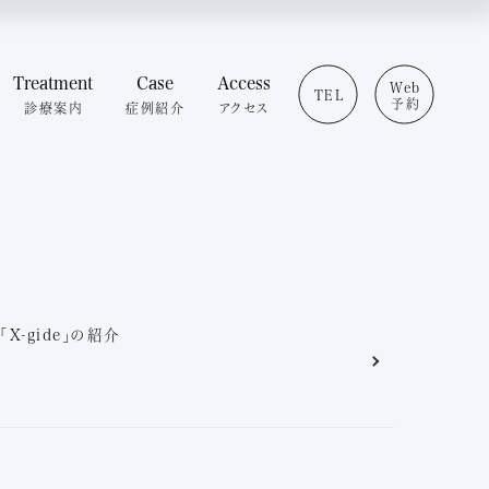
ること
予防歯科
審美歯科
セラミック治療
Treatment
Case
Access
Web
TEL
ホワイトニング
予約
診療案内
症例紹介
アクセス
グ
矯正歯科
せ
インプラント
いること
予防歯科
静脈内鎮静法（点滴麻
審美歯科
酔）
介
セラミック治療
マイクロスコープ治療
問
ホワイトニング
虫歯治療
ログ
矯正歯科
歯周病治療
わせ
インプラント
小児歯科
静脈内鎮静法（点滴麻
-gide」の紹介
治療費
酔）
マイクロスコープ治療
虫歯治療
歯周病治療
小児歯科
治療費