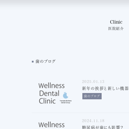
大切にしてい
院内紹介
スタッフ紹介
Clinic
よくある質問
医院紹介
スタッフブロ
お問い合わ
大切にして
院内紹介
スタッフ紹
歯のブログ
よくある質
スタッフブ
お問い合
2025.01.13
新年の挨拶と新しい機器「X
歯のブログ
2024.11.18
糖尿病が歯にも影響？