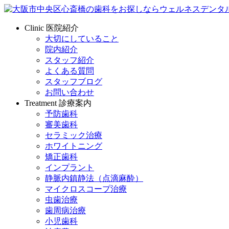
Clinic
医院紹介
大切にしていること
院内紹介
スタッフ紹介
よくある質問
スタッフブログ
お問い合わせ
Treatment
診療案内
予防歯科
審美歯科
セラミック治療
ホワイトニング
矯正歯科
インプラント
静脈内鎮静法（点滴麻酔）
マイクロスコープ治療
虫歯治療
歯周病治療
小児歯科