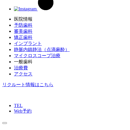
医院情報
予防歯科
審美歯科
矯正歯科
インプラント
静脈内鎮静法（点滴麻酔）
マイクロスコープ治療
一般歯科
治療費
アクセス
リクルート情報はこちら
TEL
Web予約