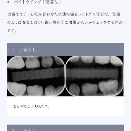
バイトウイング（咬翼法）
奥歯でカチンと咬み合わせた状態で撮るレントゲン写真で、 奥歯
のように発見しにくい歯と歯の間に虫歯がないかチェックする方法
です。
1
虫歯なし
むし歯なし！ OKです。
2
虫歯あり