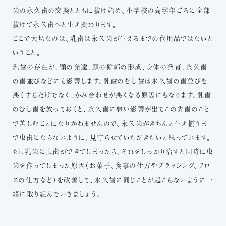
歯の永久歯の交換とともに抜け始め、小学校の高学年ごろに全部
治療費
抜けて永久歯へと生え変わります。
アクセス
ここで大切なのは、乳歯は永久歯が生えるまでの代用品ではないと
いうこと。
乳歯の存在が、顎の発達、顔の輪郭の形成、身体の発育、永久歯
リクルート情報はこちら
の歯並びなどにも影響します。乳歯のむし歯は永久歯の歯並びを
悪くするだけでなく、かみ合わせが悪くなる原因にもなります。乳歯
のむし歯を放っておくと、永久歯に悪い影響が出てこの先歯のこと
で苦しむことになりかねませんので、永久歯がきちんと生え揃うま
で虫歯にならないように、見守らせていただきたいと思っています。
もし乳歯に虫歯ができてしまったら、それをしっかり治すと同時に虫
歯を作ってしまった原因（お菓子、食事の仕方やブラッシング、フロ
スの仕方など）を改善して、永久歯に同じことが起こらないように一
緒に取り組んでいきましょう。