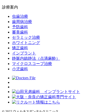
診療案内
虫歯治療
歯周病治療
予防歯科
審美歯科
セラミック治療
ホワイトニング
矯正歯科
インプラント
静脈内鎮静法（点滴麻酔）
マイクロスコープ治療
小児歯科
© 2022 ウェルネスデンタルクリニック