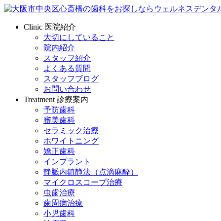
Clinic
医院紹介
大切にしていること
院内紹介
スタッフ紹介
よくある質問
スタッフブログ
お問い合わせ
Treatment
診療案内
予防歯科
審美歯科
セラミック治療
ホワイトニング
矯正歯科
インプラント
静脈内鎮静法（点滴麻酔）
マイクロスコープ治療
虫歯治療
歯周病治療
小児歯科