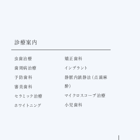
診療案内
虫歯治療
矯正歯科
歯周病治療
インプラント
予防歯科
静脈内鎮静法（点滴麻
酔）
審美歯科
マイクロスコープ治療
セラミック治療
小児歯科
ホワイトニング