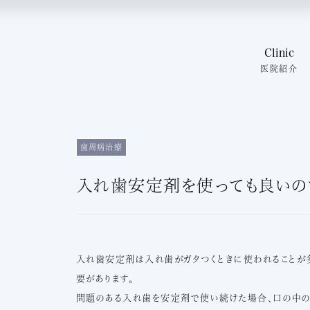
Clinic
医院紹介
大切にして
院内紹介
スタッフ紹
歯周病治療
よくある質
スタッフブ
入れ歯安定剤を使っても良いの
お問い合
入れ歯安定剤は入れ歯がガタつくときに使われることが
要があります。
問題のある入れ歯を安定剤で使い続けた場合、口の中の