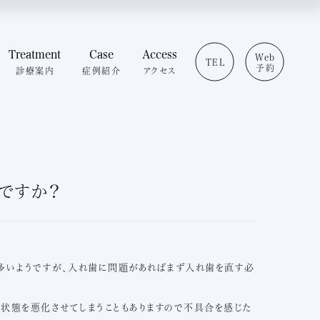
Treatment
Case
Access
Web
TEL
予約
診療案内
症例紹介
アクセス
いること
予防歯科
審美歯科
介
セラミック治療
問
ホワイトニング
ログ
矯正歯科
ですか？
わせ
インプラント
静脈内鎮静法（点滴麻
酔）
マイクロスコープ治療
虫歯治療
多いようですが、入れ歯に問題があればまず入れ歯を直す必
歯周病治療
小児歯科
状態を悪化させてしまうこともありますので不具合を感じた
治療費