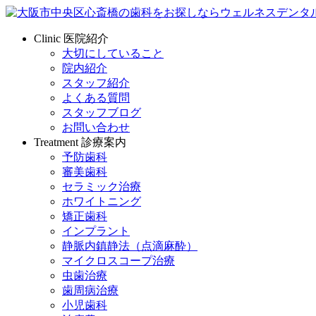
Clinic
医院紹介
大切にしていること
院内紹介
スタッフ紹介
よくある質問
スタッフブログ
お問い合わせ
Treatment
診療案内
予防歯科
審美歯科
セラミック治療
ホワイトニング
矯正歯科
インプラント
静脈内鎮静法（点滴麻酔）
マイクロスコープ治療
虫歯治療
歯周病治療
小児歯科